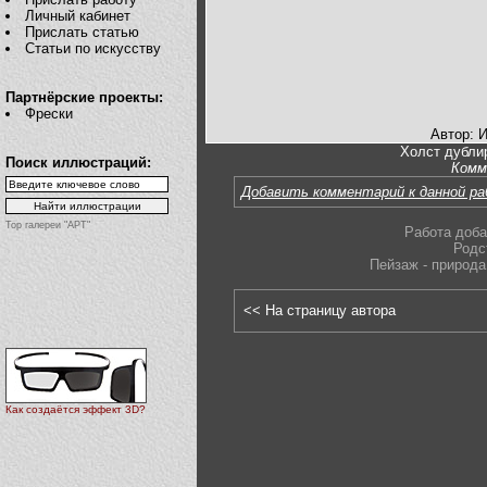
Личный кабинет
Прислать статью
Статьи по искусству
Партнёрские проекты:
Фрески
Автор: 
Холст дубли
Поиск иллюстраций:
Комм
Добавить комментарий к данной р
Top галереи "АРТ"
Работа доба
Родс
Пейзаж - природа
<< На страницу автора
Как создаётся эффект 3D?