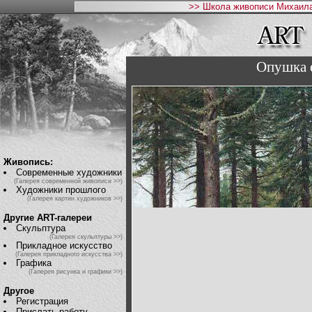
>> Школа живописи Михаила
Опушка е
Живопись:
Современные художники
(Галерея современной живописи >>)
Художники прошлого
(Галерея картин художников >>)
Другие ART-галереи
Скульптура
(Галерея скульптуры >>)
Прикладное искусство
(Галерея прикладного искусства >>)
Графика
(Галерея рисунка и графики >>)
Другое
Регистрация
Прислать работу