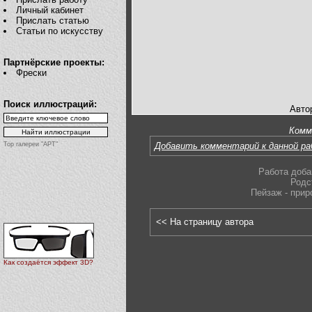
Личный кабинет
Прислать статью
Статьи по искусству
Партнёрские проекты:
Фрески
Поиск иллюстраций:
Автор
Комм
Top галереи "АРТ"
Добавить комментарий к данной р
Работа доба
Родс
Пейзаж - прир
<< На страницу автора
Как создаётся эффект 3D?