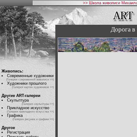
>> Школа живописи Михаила
Дорога в
Живопись:
Современные художники
(Галерея современной живописи >>)
Художники прошлого
(Галерея картин художников >>)
Другие ART-галереи
Скульптура
(Галерея скульптуры >>)
Прикладное искусство
(Галерея прикладного искусства >>)
Графика
(Галерея рисунка и графики >>)
Другое
Регистрация
Прислать работу