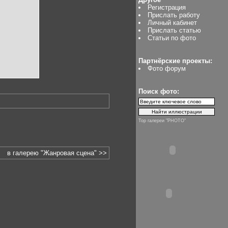
Регистрация
Прислать работу
Личный кабинет
Прислать статью
Статьи по фото
Партнёрские проекты:
Фото форум
Поиск фото:
Top галереи "PHOTO"
в галерею "Жанровая сцена" >>