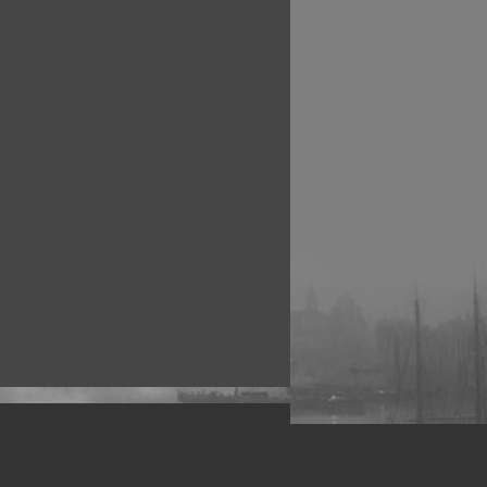
рофессиональных фотографов.
 макро, авто, гламур, фото свадеб и др.