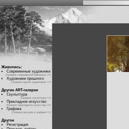
Живопись:
Современные художники
(Галерея современной живописи >>)
Художники прошлого
(Галерея картин художников >>)
Другие ART-галереи
Скульптура
(Галерея скульптуры >>)
Прикладное искусство
(Галерея прикладного искусства >>)
Графика
(Галерея рисунка и графики >>)
Другое
Регистрация
Прислать работу