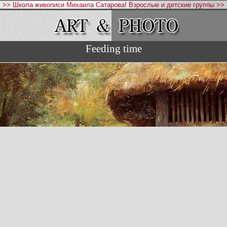
>> Школа живописи Михаила Сатарова! Взрослые и детские группы >>
Feeding time