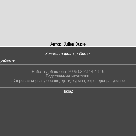
Автор: Julien Dupre
Комментарии к работе:
 работе
Работа добавлена: 2006-02-23 14:43:16
Родственные категории:
Жанровая сцена
,
деревня
,
дети
,
курица
,
куры
,
дюпрэ
,
дюпре
Назад