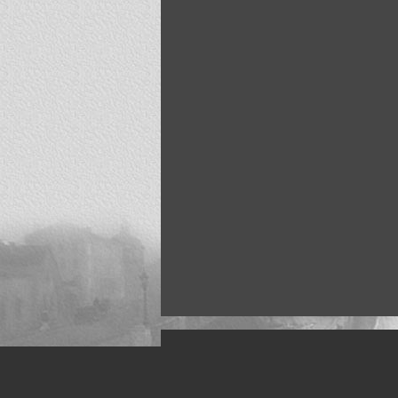
Искусство, живопись и фото
Жанры: Пейзаж, портрет, ню, природа, м