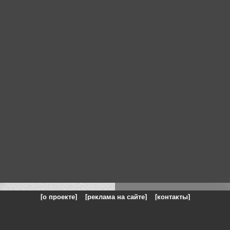
[о проекте]
[реклама на сайте]
[контакты]
: на сайте представлены галереи картин и фотографий художников и п
одели, реклама, панорамы, чёрно белое фото, море, фэнтази, натюрморт,