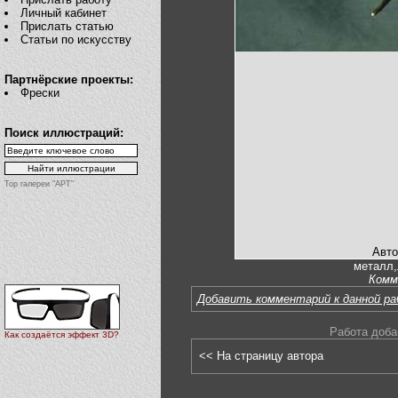
Личный кабинет
Прислать статью
Статьи по искусству
Партнёрские проекты:
Фрески
Поиск иллюстраций:
Top галереи "АРТ"
Авто
металл,
Комм
Добавить комментарий к данной р
Работа доба
Как создаётся эффект 3D?
<< На страницу автора