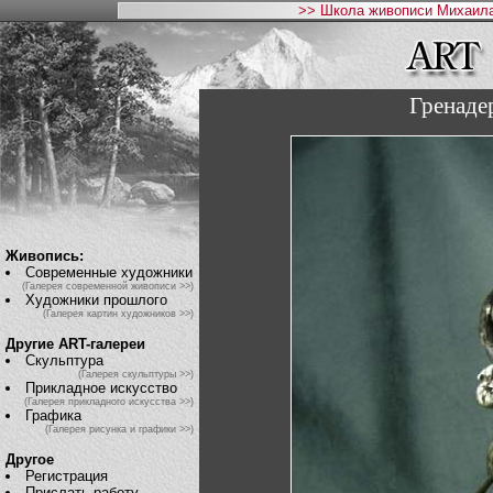
>> Школа живописи Михаила
Гренаде
Живопись:
Современные художники
(Галерея современной живописи >>)
Художники прошлого
(Галерея картин художников >>)
Другие ART-галереи
Скульптура
(Галерея скульптуры >>)
Прикладное искусство
(Галерея прикладного искусства >>)
Графика
(Галерея рисунка и графики >>)
Другое
Регистрация
Прислать работу