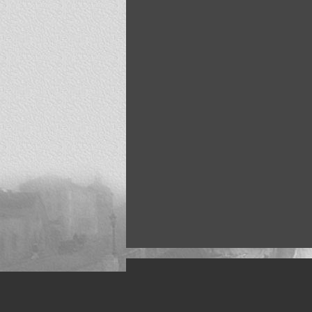
Искусство, живопись и фото
Жанры: Пейзаж, портрет, ню, природа, м