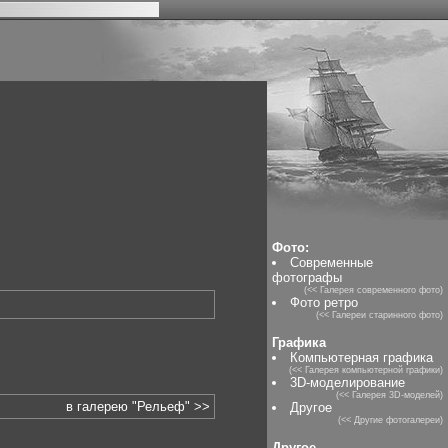
Фото:
Современные
фотографы
(<< Галерея современного фото)
Фото ретро
(<< Галереи старинного фото)
Графика
Компьютерная графика
(<< Галерея компьютерной графики)
3D-моделирование
(<< Галерея 3D-моделей)
в галерею "Рельеф" >>
Другое
(<< Другие фотогалереи)
Другое