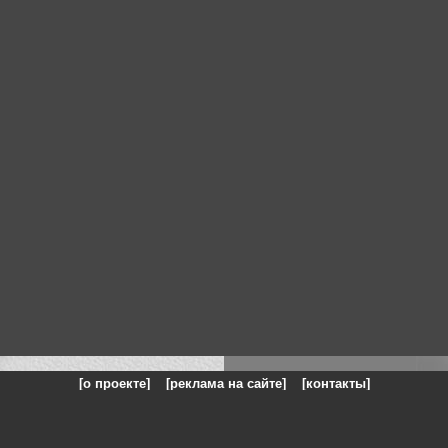
[о проекте]
[реклама на сайте]
[контакты]
: на сайте представлены галереи картин и фотографий художников и п
одели, реклама, панорамы, чёрно белое фото, море, фэнтази, натюрморт,