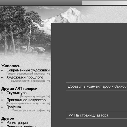
Живопись:
Современные художники
(Галерея современной живописи >>)
Художники прошлого
(Галерея картин художников >>)
Добавить комментарий к данной
Другие ART-галереи
Скульптура
(Галерея скульптуры >>)
Прикладное искусство
(Галерея прикладного искусства >>)
Графика
(Галерея рисунка и графики >>)
<< На страницу автора
Другое
Регистрация
Прислать работу