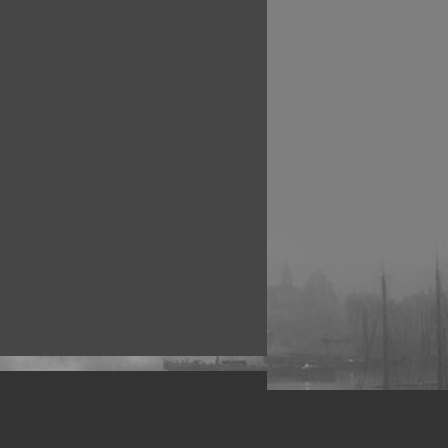
рофессиональных фотографов.
 макро, авто, гламур, фото свадеб и др.