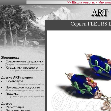
>> Школа живописи Михаила
Серьги FLEURS D
Живопись:
Современные художники
(Галерея современной живописи >>)
Художники прошлого
(Галерея картин художников >>)
Другие ART-галереи
Скульптура
(Галерея скульптуры >>)
Прикладное искусство
(Галерея прикладного искусства >>)
Графика
(Галерея рисунка и графики >>)
Другое
Регистрация
Прислать работу