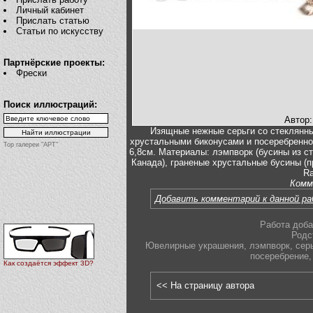
Личный кабинет
Прислать статью
Статьи по искусству
Партнёрские проекты:
Фрески
Поиск иллюстраций:
Автор
Изящные нежные серьги со стеклянн
хрустальными биконусами и посеребренно
Top галереи "АРТ"
6,8см. Материалы: лэмпворк (бусины из ст
Канада), граненые хрустальные бусины (п
Ra
Комм
Добавить комментарий к данной р
Работа доба
Родс
Ювелирные украшения
,
лэмпворк
,
сер
посеребрение
,
Как создаётся эффект 3D?
<< На страницу автора