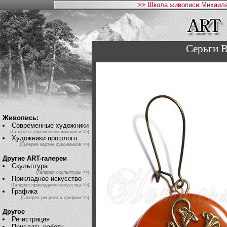
>> Школа живописи Михаила
Серьги
Живопись:
Современные художники
(Галерея современной живописи >>)
Художники прошлого
(Галерея картин художников >>)
Другие ART-галереи
Скульптура
(Галерея скульптуры >>)
Прикладное искусство
(Галерея прикладного искусства >>)
Графика
(Галерея рисунка и графики >>)
Другое
Регистрация
Прислать работу