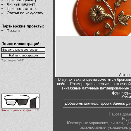
Личный кабинет
Прислать статью
Статьи по искусству
Партнёрские проекты:
Фрески
Поиск иллюстраций:
Top галереи "АРТ"
Автор
В лучах заката цветы золотятся бронз
неба… Размер: длина серьги со швензой
винтажные латунные патинированные э
фурнитура
Комм
Добавить комментарий к данной р
Как создаётся эффект 3D?
Работа доба
Родс
Ювелирные украшения
,
винтаж
,
цв
эксклюзивные
,
украшения
,