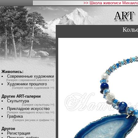
>> Школа живописи Михаила
Коль
Живопись:
Современные художники
(Галерея современной живописи >>)
Художники прошлого
(Галерея картин художников >>)
Другие ART-галереи
Скульптура
(Галерея скульптуры >>)
Прикладное искусство
(Галерея прикладного искусства >>)
Графика
(Галерея рисунка и графики >>)
Другое
Регистрация
Прислать работу