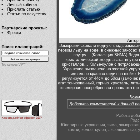
Личный кабинет
Прислать статью
Статьи по искусству
Партнёрские проекты:
Фрески
Автор
Заморозки сковали водную гладь замыс
Поиск иллюстраций:
первом льду на воде, в снежных заносах в
поутру… (Коллекция ЗИМА) Ледяны
кристаллической жеоде агата, внутри 
кристаллов… Колье-кулон с потрясающе
Top галереи "АРТ"
Украшение выполнено на жесткой упруг
идеально красиво сидит на шейке. Р
регулируется от 44см до 50см (замочек 
агат тонированный, горных хрусталь, лить
ювелирная посеребренная проволока (пр-в
Комм
Добавить комментарий к данной р
Работа доба
Как создаётся эффект 3D?
Родс
Ювелирные украшения
,
зима
,
заморозки
,
камни
,
колье
,
кулон
,
эксклюзивные
,