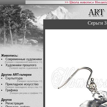
>> Школа живописи Михаила
Серьги
Живопись:
Современные художники
(Галерея современной живописи >>)
Художники прошлого
(Галерея картин художников >>)
Другие ART-галереи
Скульптура
(Галерея скульптуры >>)
Прикладное искусство
(Галерея прикладного искусства >>)
Графика
(Галерея рисунка и графики >>)
Другое
Регистрация
Прислать работу