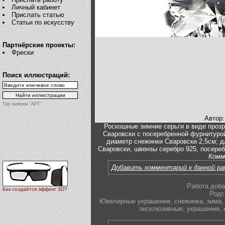
Личный кабинет
Прислать статью
Статьи по искусству
Партнёрские проекты:
Фрески
Поиск иллюстраций:
Top галереи "АРТ"
Автор
Роскошные зимние серьги в виде проз
Сваровски с посеребренной фурнитуро
диаметр снежинки Сваровски 2,5см; д
Сваровски, швензы серебро 925, посереб
Комм
Добавить комментарий к данной р
Работа доба
Как создаётся эффект 3D?
Родс
Ювелирные украшения
,
снежинка
,
зима
,
эксклюзивные
,
украшения
,