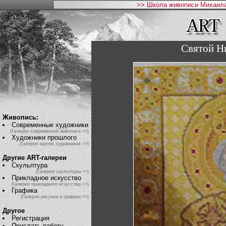
>> Школа живописи Михаила
Святой Н
Живопись:
Современные художники
(Галерея современной живописи >>)
Художники прошлого
(Галерея картин художников >>)
Другие ART-галереи
Скульптура
(Галерея скульптуры >>)
Прикладное искусство
(Галерея прикладного искусства >>)
Графика
(Галерея рисунка и графики >>)
Другое
Регистрация
Прислать работу