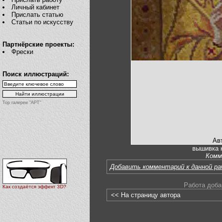
Личный кабинет
Прислать статью
Статьи по искусству
Партнёрские проекты:
Фрески
Поиск иллюстраций:
Top галереи "АРТ"
Ав
вышивка к
Комм
Добавить комментарий к данной р
Работа доба
Как создаётся эффект 3D?
<< На страницу автора