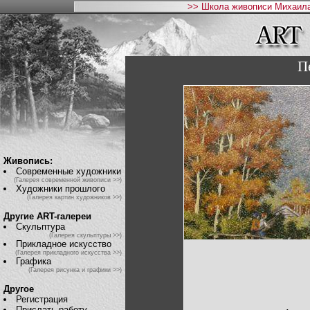
>> Школа живописи Михаила
П
Живопись:
Современные художники
(Галерея современной живописи >>)
Художники прошлого
(Галерея картин художников >>)
Другие ART-галереи
Скульптура
(Галерея скульптуры >>)
Прикладное искусство
(Галерея прикладного искусства >>)
Графика
(Галерея рисунка и графики >>)
Другое
Регистрация
Прислать работу