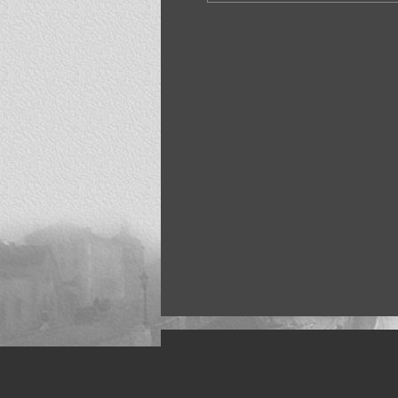
Искусство, живопись и фото
Жанры: Пейзаж, портрет, ню, природа, м