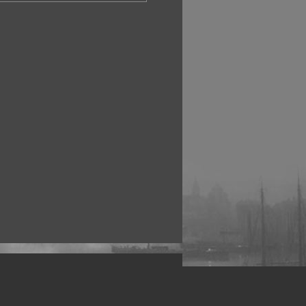
рофессиональных фотографов.
 макро, авто, гламур, фото свадеб и др.