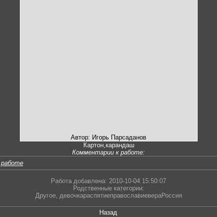
Автор: Игорь Парсаданов
Картон,карандаш
Комментарии к работе:
 работе
Работа добавлена: 2010-10-04 15:50:07
Родственные категории:
Другое
,
девочкараспятиеправославиевераРоссия
Назад