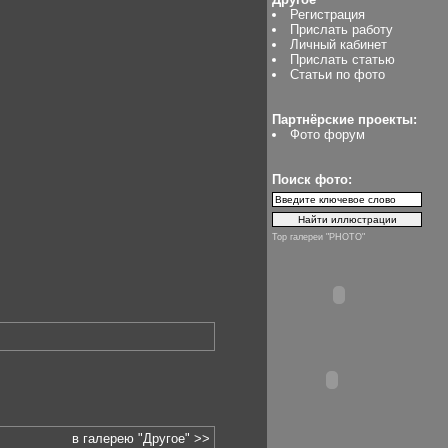
Регистрация
Прислать работу
Личный кабинет
Прислать статью
Статьи по фото
Партнёрские проекты:
Фото форум
Поиск фото:
Top галереи "PHOTO"
в галерею "Другое" >>