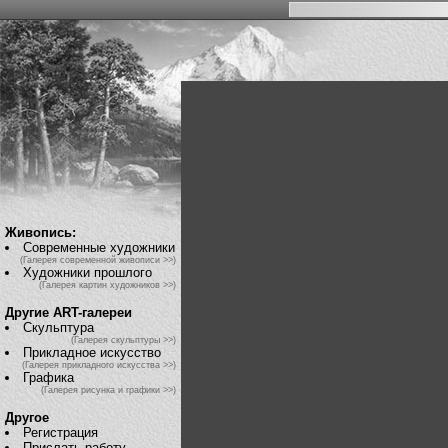
Живопись:
Современные художники
(Галерея современной живописи >>)
Художники прошлого
(Галерея картин художников >>)
Другие ART-галереи
Скульптура
(Галерея скульптуры >>)
Прикладное искусство
(Галерея прикладного искусства >>)
Графика
(Галерея рисунка и графики >>)
Другое
Регистрация
Прислать работу