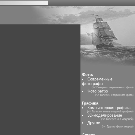
Фото:
Современные
фотографы
(<< Галерея современного фото)
Фото ретро
(<< Галереи старинного фото)
Графика
Компьютерная графика
(<< Галерея компьютерной графики)
3D-моделирование
(<< Галерея 3D-моделей)
Другое
(<< Другие фотогалереи)
Другое