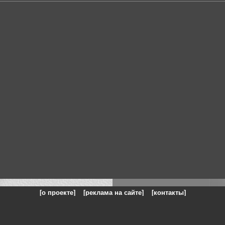
[о проекте]
[реклама на сайте]
[контакты]
: на сайте представлены галереи картин и фотографий художников и п
одели, реклама, панорамы, чёрно белое фото, море, фэнтази, натюрморт,