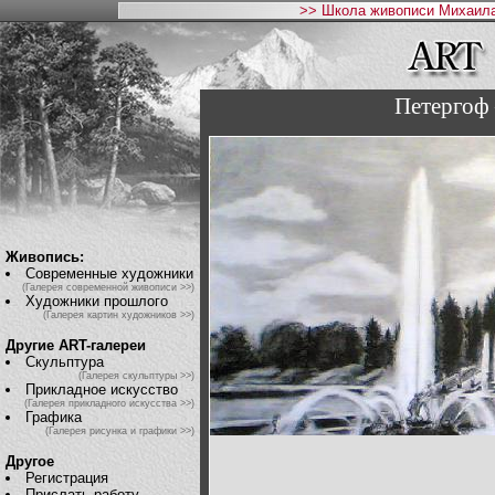
>> Школа живописи Михаила
Петергоф
Живопись:
Современные художники
(Галерея современной живописи >>)
Художники прошлого
(Галерея картин художников >>)
Другие ART-галереи
Скульптура
(Галерея скульптуры >>)
Прикладное искусство
(Галерея прикладного искусства >>)
Графика
(Галерея рисунка и графики >>)
Другое
Регистрация
Прислать работу