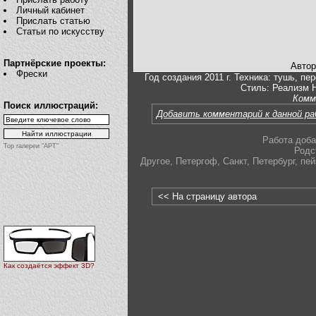
Личный кабинет
Прислать статью
Статьи по искусству
Партнёрские проекты:
Автор
Фрески
Год создания 2011 г. Техника: тушь, п
Стиль: Реализм 
Комм
Поиск иллюстраций:
Добавить комментарий к данной р
Работа доба
Top галереи "АРТ"
Родс
Другое
,
Петергоф
,
Санкт
,
Петербург
,
пей
<< На страницу автора
Как создаётся эффект 3D?