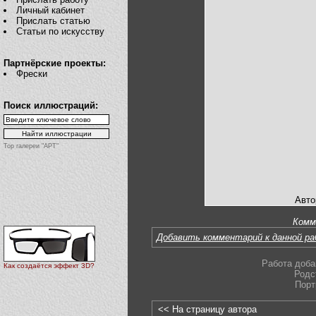
Личный кабинет
Прислать статью
Статьи по искусству
Партнёрские проекты:
Фрески
Поиск иллюстраций:
Top галереи "АРТ"
Авто
Комм
Добавить комментарий к данной р
Работа доба
Как создаётся эффект 3D?
Родс
Порт
<< На страницу автора