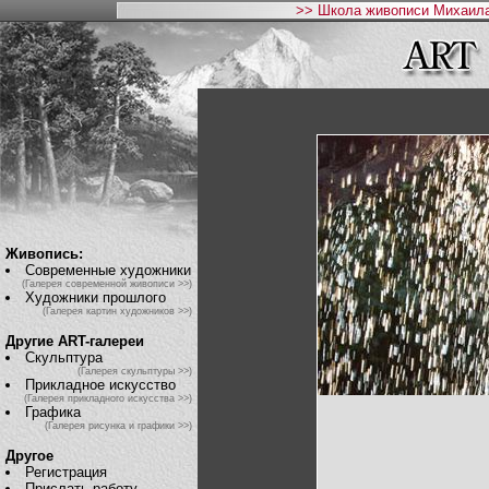
>> Школа живописи Михаила
Живопись:
Современные художники
(Галерея современной живописи >>)
Художники прошлого
(Галерея картин художников >>)
Другие ART-галереи
Скульптура
(Галерея скульптуры >>)
Прикладное искусство
(Галерея прикладного искусства >>)
Графика
(Галерея рисунка и графики >>)
Другое
Регистрация
Прислать работу