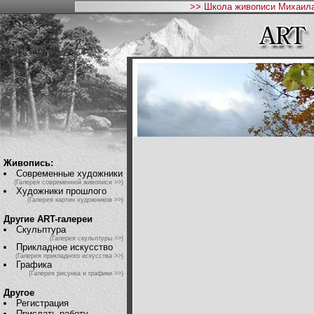
>> Школа живописи Михаила
Живопись:
Современные художники
(Галерея современной живописи >>)
Художники прошлого
(Галерея картин художников >>)
Другие ART-галереи
Скульптура
(Галерея скульптуры >>)
Прикладное искусство
(Галерея прикладного искусства >>)
Графика
(Галерея рисунка и графики >>)
Другое
Регистрация
Прислать работу