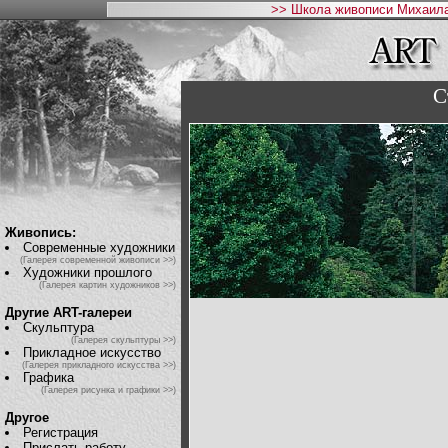
>> Школа живописи Михаила
С
Живопись:
Современные художники
(Галерея современной живописи >>)
Художники прошлого
(Галерея картин художников >>)
Другие ART-галереи
Скульптура
(Галерея скульптуры >>)
Прикладное искусство
(Галерея прикладного искусства >>)
Графика
(Галерея рисунка и графики >>)
Другое
Регистрация
Прислать работу