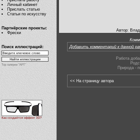
Личный кабинет
Прислать статью
Статьи по искусству
Партнёрские проекты:
Автор: Вла
Фрески
Комм
Поиск иллюстраций:
Добавить комментарий к данной р
Работа доба
Родс
Top галереи "АРТ"
Природа - 
<< На страницу автора
Как создаётся эффект 3D?