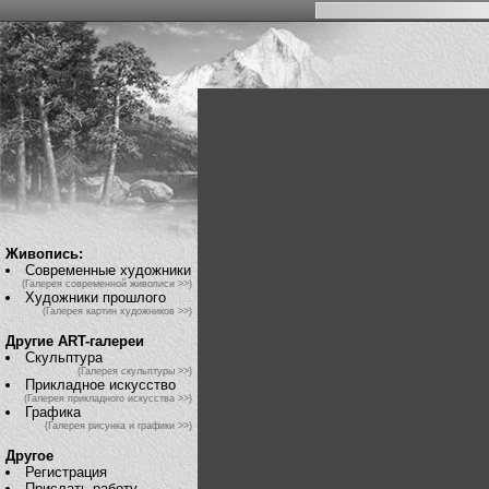
Живопись:
Современные художники
(Галерея современной живописи >>)
Художники прошлого
(Галерея картин художников >>)
Другие ART-галереи
Скульптура
(Галерея скульптуры >>)
Прикладное искусство
(Галерея прикладного искусства >>)
Графика
(Галерея рисунка и графики >>)
Другое
Регистрация
Прислать работу