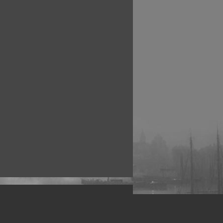
рофессиональных фотографов.
 макро, авто, гламур, фото свадеб и др.