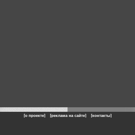
[о проекте]
[реклама на сайте]
[контакты]
: на сайте представлены галереи картин и фотографий художников и п
одели, реклама, панорамы, чёрно белое фото, море, фэнтази, натюрморт,