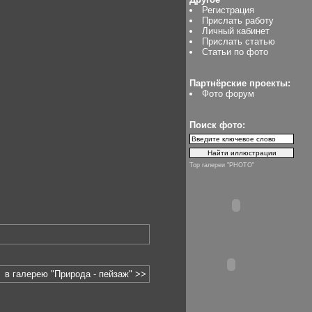
Регистрация
Прислать работу
Личный кабинет
Прислать статью
Статьи по фото
Партнёрские проекты:
Фото форум
Поиск фото:
Top галереи "PHOTO"
в галерею "Природа - пейзаж" >>