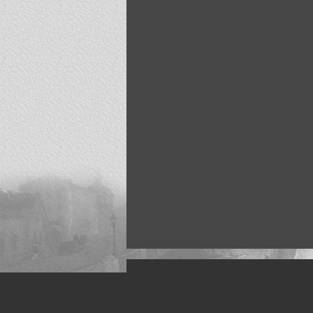
Искусство, живопись и фото
Жанры: Пейзаж, портрет, ню, природа, м