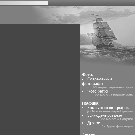
Фото:
Современные
фотографы
(<< Галерея современного фото)
Фото ретро
(<< Галереи старинного фото)
Графика
Компьютерная графика
(<< Галерея компьютерной графики)
3D-моделирование
(<< Галерея 3D-моделей)
Другое
(<< Другие фотогалереи)
Другое