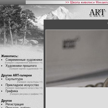
>> Школа живописи Михаила
Живопись:
Современные художники
(Галерея современной живописи >>)
Художники прошлого
(Галерея картин художников >>)
Другие ART-галереи
Скульптура
(Галерея скульптуры >>)
Прикладное искусство
(Галерея прикладного искусства >>)
Графика
(Галерея рисунка и графики >>)
Другое
Регистрация
Прислать работу