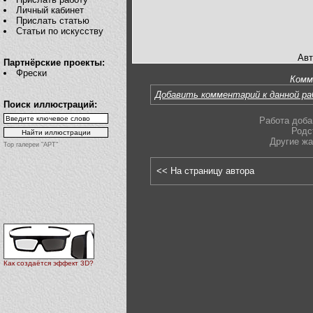
Личный кабинет
Прислать статью
Статьи по искусству
Авт
Партнёрские проекты:
Фрески
Комм
Добавить комментарий к данной р
Поиск иллюстраций:
Работа доба
Родс
Другие ж
Top галереи "АРТ"
<< На страницу автора
Как создаётся эффект 3D?