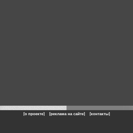
[о проекте]
[реклама на сайте]
[контакты]
: на сайте представлены галереи картин и фотографий художников и п
одели, реклама, панорамы, чёрно белое фото, море, фэнтази, натюрморт,