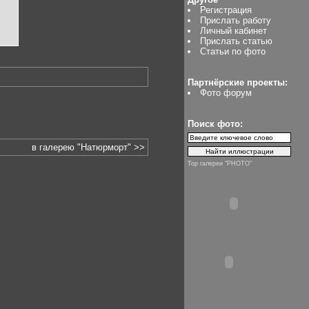
Регистрация
Прислать работу
Личный кабинет
Прислать статью
Статьи по фото
Партнёрские проекты:
Фото форум
Поиск фото:
в галерею "Натюрморт" >>
Top галереи "PHOTO"