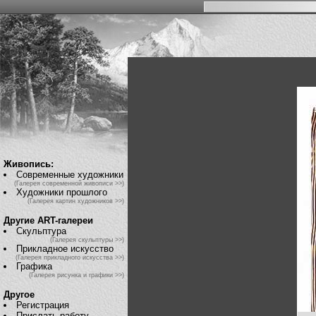
Живопись:
Современные художники
(Галерея современной живописи >>)
Художники прошлого
(Галерея картин художников >>)
Другие ART-галереи
Скульптура
(Галерея скульптуры >>)
Прикладное искусство
(Галерея прикладного искусства >>)
Графика
(Галерея рисунка и графики >>)
Другое
Регистрация
Прислать работу