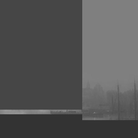
рофессиональных фотографов.
 макро, авто, гламур, фото свадеб и др.