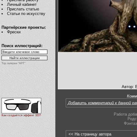
Личный кабинет
Прислать статью
Статьи по искусству
Партнёрские проекты:
Фрески
Поиск иллюстраций:
Top галереи "АРТ"
Автор: 
Комм
Добавить комментарий к данной р
Работа доба
Как создаётся эффект 3D?
Родс
Фэнтаз
<< На страницу автора