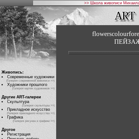
>> Школа живописи Михаила
flowerscolourf
ПЕЙЗА
Живопись:
Современные художники
(Галерея современной живописи >>)
Художники прошлого
(Галерея картин художников >>)
Другие ART-галереи
Скульптура
(Галерея скульптуры >>)
Прикладное искусство
(Галерея прикладного искусства >>)
Графика
(Галерея рисунка и графики >>)
Другое
Регистрация
Прислать работу