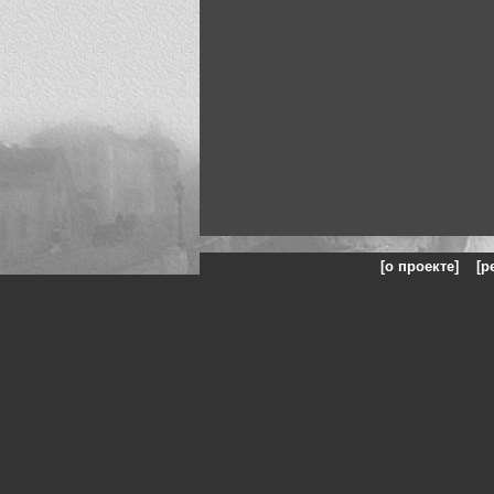
[о проекте]
[р
Искусство, живопись и фот
картин и фотографий ху
фот
Жанры: Пейзаж, портрет,
панорамы, чёрно белое ф