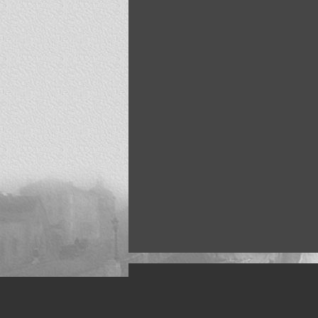
Искусство, живопись и фото
Жанры: Пейзаж, портрет, ню, природа, м