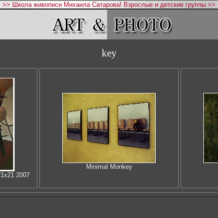
>> Школа живописи Михаила Сатарова! Взрослые и детские группы >>
key
Minimal Monkey
21х21 2007