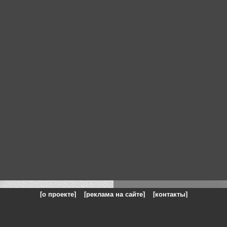
[о проекте]
[реклама на сайте]
[контакты]
: на сайте представлены галереи картин и фотографий художников и п
одели, реклама, панорамы, чёрно белое фото, море, фэнтази, натюрморт,