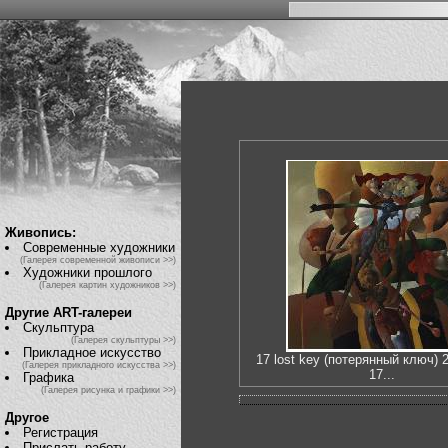
Живопись:
Современные художники
(Галерея современной живописи >>)
Художники прошлого
(Галерея картин художников >>)
Другие ART-галереи
Скульптура
(Галерея скульптуры >>)
Прикладное искусство
17 lost key (потерянный ключ) 
(Галерея прикладного искусства >>)
17...
Графика
(Галерея рисунка и графики >>)
Другое
Регистрация
Прислать работу