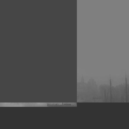
рофессиональных фотографов.
 макро, авто, гламур, фото свадеб и др.