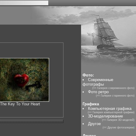
Фото:
Современные
фотографы
(<< Галерея современного фото)
Фото ретро
(<< Галереи старинного фото)
Графика
The Key To Your Heart
Компьютерная графика
(<< Галерея компьютерной графики)
3D-моделирование
(<< Галерея 3D-моделей)
Другое
(<< Другие фотогалереи)
Другое