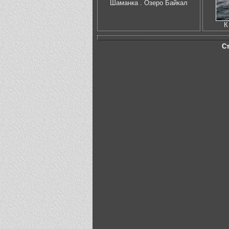
Шаманка . Озеро Байкал
К
С