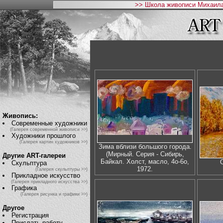
>> Школа живописи Михаила
Живопись:
Современные художники
(Галерея современной живописи >>)
Художники прошлого
(Галерея картин художников >>)
Зима вблизи большого города.
(Мирный. Серия - Сибирь,
Другие ART-галереи
Байкал. Холст, масло, 4о-6о,
Скульптура
1972.
(Галерея скульптуры >>)
Прикладное искусство
(Галерея прикладного искусства >>)
Графика
(Галерея рисунка и графики >>)
Другое
Регистрация
Прислать работу