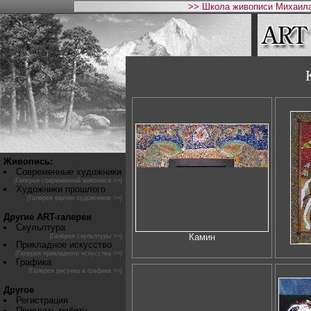
>> Школа живописи Михаила
Живопись:
Современные художники
(Галерея современной живописи >>)
Художники прошлого
(Галерея картин художников >>)
Другие ART-галереи
Скульптура
Камин
(Галерея скульптуры >>)
Прикладное искусство
(Галерея прикладного искусства >>)
Графика
(Галерея рисунка и графики >>)
Другое
Регистрация
Прислать работу