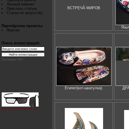
Личный кабинет
ВСТРЕЧА МИРОВ
Прислать статью
Статьи по искусству
Партнёрские проекты:
Языч
Фрески
Поиск иллюстраций:
Top галереи "АРТ"
Египет(кот-шкатулка).
ДРА
Как создаётся эффект 3D?