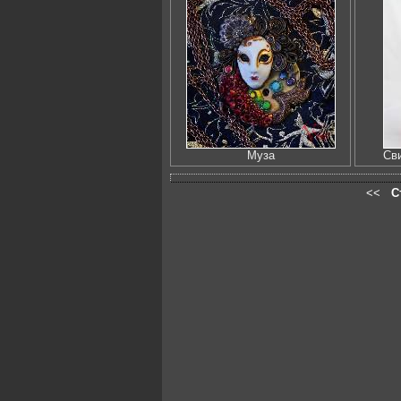
Муза
Сви
<<
С