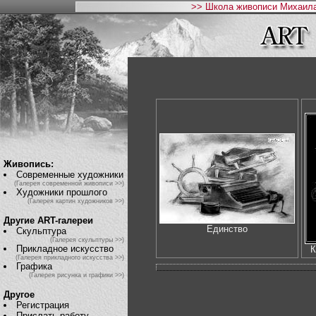
>> Школа живописи Михаила
Живопись:
Современные художники
(Галерея современной живописи >>)
Художники прошлого
(Галерея картин художников >>)
Другие ART-галереи
Единство
Скульптура
(Галерея скульптуры >>)
Прикладное искусство
К
(Галерея прикладного искусства >>)
Графика
(Галерея рисунка и графики >>)
Другое
Регистрация
Прислать работу