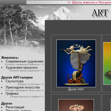
>> Школа живописи Михаила
Живопись:
Современные художники
(Галерея современной живописи >>)
Художники прошлого
(Галерея картин художников >>)
Другие ART-галереи
Скульптура
(Галерея скульптуры >>)
Прикладное искусство
Душа поет
(Галерея прикладного искусства >>)
Графика
(Галерея рисунка и графики >>)
Другое
Регистрация
Прислать работу