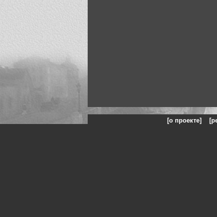
[о проекте]
[р
Искусство, живопись и фото: на сайте представлены гал
Жанры: Пейзаж, портрет, ню, природа, модели, реклама, панорамы, чё
©
Art
and
Photo
Искусство,
живопись
Art and photo - искусство - картины и фото 202-243-235-238-237-234-235
238-22