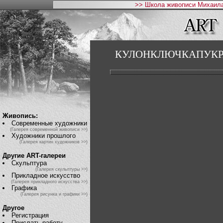
>> Школа живописи Михаила
КУЛОНКЛЮЧКАПУК
Живопись:
Современные художники
(Галерея современной живописи >>)
Художники прошлого
(Галерея картин художников >>)
Другие ART-галереи
Скульптура
(Галерея скульптуры >>)
Прикладное искусство
(Галерея прикладного искусства >>)
Графика
(Галерея рисунка и графики >>)
Другое
Регистрация
Прислать работу