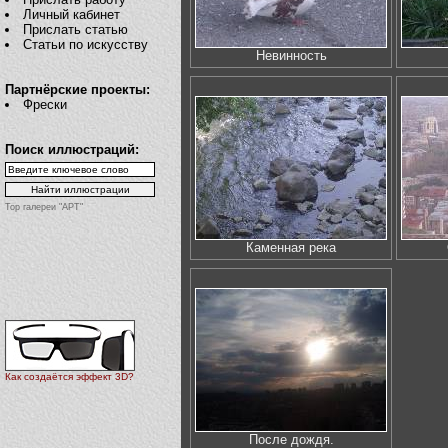
Личный кабинет
Прислать статью
Статьи по искусству
Невинность
Партнёрские проекты:
Фрески
Поиск иллюстраций:
Top галереи "АРТ"
Каменная река
Как создаётся эффект 3D?
После дождя.