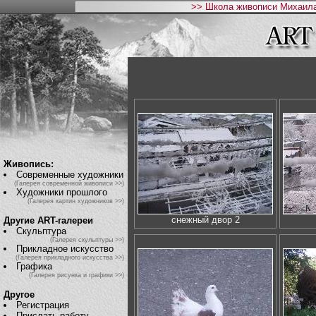
>> Школа живописи Михаила
Живопись:
Современные художники
(Галерея современной живописи >>)
Художники прошлого
(Галерея картин художников >>)
снежный двор 2
Другие ART-галереи
Скульптура
(Галерея скульптуры >>)
Прикладное искусство
(Галерея прикладного искусства >>)
Графика
(Галерея рисунка и графики >>)
Другое
Регистрация
Прислать работу