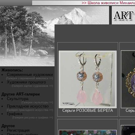
>> Школа живописи Михаила
Живопись:
Современные художники
(Галерея современной живописи >>)
Художники прошлого
(Галерея картин художников >>)
Другие ART-галереи
Скульптура
(Галерея скульптуры >>)
Прикладное искусство
Серьги РОЗОВЫЕ БЕРЕГА
Сер
(Галерея прикладного искусства >>)
Графика
(Галерея рисунка и графики >>)
Другое
Регистрация
Прислать работу