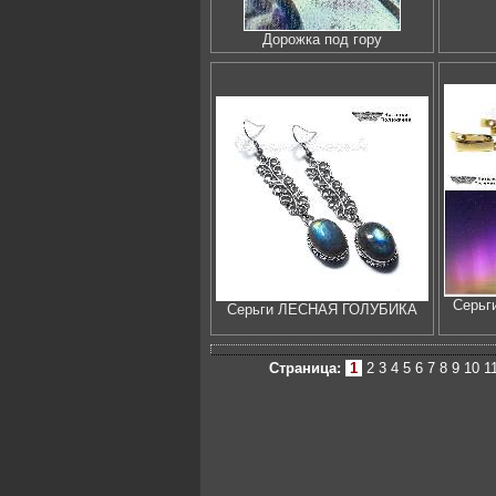
Дорожка под гору
Серь
Серьги ЛЕСНАЯ ГОЛУБИКА
Страница:
1
2
3
4
5
6
7
8
9
10
1