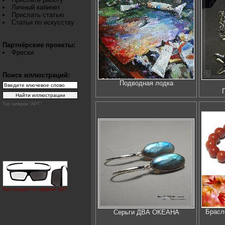
Личный кабинет
Прислать статью
Статьи по искусству
Партнёрские проекты:
Фрески
Поиск иллюстраций:
Подводная лодка
Top галереи "АРТ"
Как создаётся эффект 3D?
Брасл
Серьги ДВА ОКЕАНА