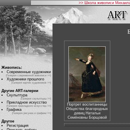
>> Школа живописи Михаила
Живопись:
Современные художники
(Галерея современной живописи >>)
Художники прошлого
(Галерея картин художников >>)
Другие ART-галереи
Скульптура
(Галерея скульптуры >>)
Прикладное искусство
Портрет воспитанницы
(Галерея прикладного искусства >>)
Общества благородных
Графика
девиц Натальи
(Галерея рисунка и графики >>)
Семёновны Борщовой
Другое
Регистрация
Прислать работу