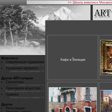
>> Школа живописи Михаила
Живопись:
Кафе в Венеции
Современные художники
(Галерея современной живописи >>)
Художники прошлого
(Галерея картин художников >>)
Другие ART-галереи
Скульптура
(Галерея скульптуры >>)
Прикладное искусство
(Галерея прикладного искусства >>)
Графика
(Галерея рисунка и графики >>)
Другое
Регистрация
Прислать работу