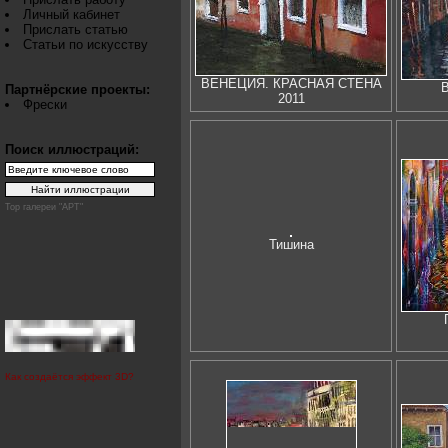
Личный кабинет
Прислать статью
Статьи по искусству
ВЕНЕЦИЯ. КРАСНАЯ СТЕНА
В
Партнёрские проекты:
2011
Фрески
Поиск иллюстраций:
Top галереи "АРТ"
Тишина
Как создаётся эффект 3D?