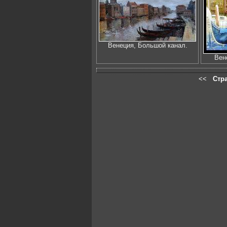
Венеция, Большой канал.
Вен
<<
Стр