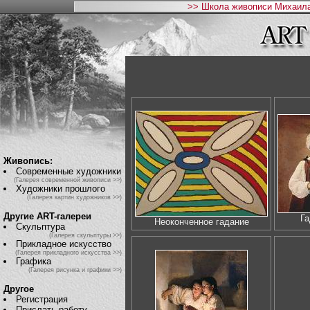
>> Школа живописи Михаила
Живопись:
Современные художники
(Галерея современной живописи >>)
Художники прошлого
(Галерея картин художников >>)
Другие ART-галереи
Га
Неоконченное гадание
Скульптура
(Галерея скульптуры >>)
Прикладное искусство
(Галерея прикладного искусства >>)
Графика
(Галерея рисунка и графики >>)
Другое
Регистрация
Прислать работу