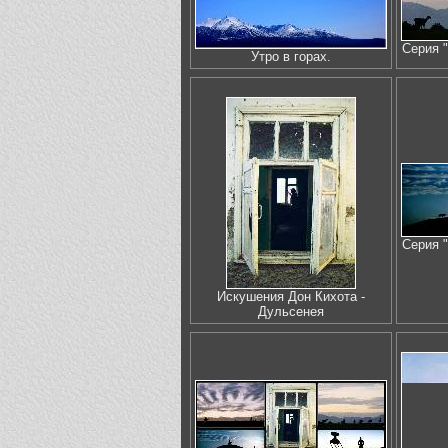
Серия 
Утро в горах.
Серия 
Искушения Дон Кихота -
Дульсенея