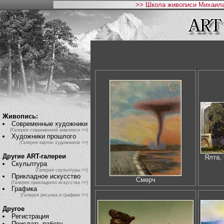
>> Школа живописи Михаила
Живопись:
Современные художники
(Галерея современной живописи >>)
Художники прошлого
(Галерея картин художников >>)
Другие ART-галереи
Ялта,
Скульптура
(Галерея скульптуры >>)
Прикладное искусство
Смерч
(Галерея прикладного искусства >>)
Графика
(Галерея рисунка и графики >>)
Другое
Регистрация
Прислать работу