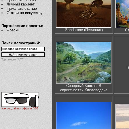
Личный кабинет
Прислать статью
Статьи по искусству
Партнёрские проекты:
Sandstone (Песчаник)
Фрески
Св
Поиск иллюстраций:
Top галереи "АРТ"
Т
Северный Кавказ. В
окрестностях Кисловодска
Как создаётся эффект 3D?