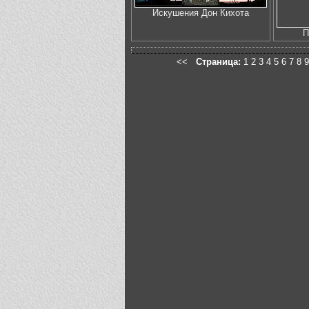
Искушения Дон Кихота
П
<<
Страница:
1
2
3
4
5
6
7
8
9