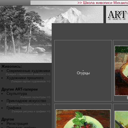
>> Школа живописи Михаила
Живопись:
Современные художники
Огурцы
(Галерея современной живописи >>)
Художники прошлого
(Галерея картин художников >>)
Другие ART-галереи
Скульптура
(Галерея скульптуры >>)
Прикладное искусство
(Галерея прикладного искусства >>)
Графика
(Галерея рисунка и графики >>)
Другое
Регистрация
Прислать работу