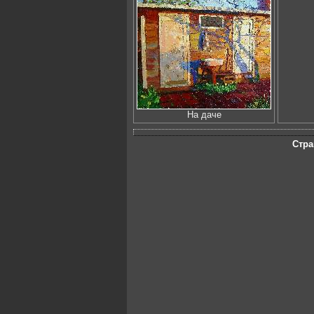
На даче
Стра