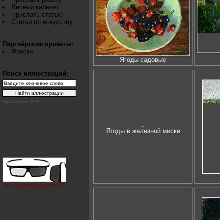
Личный кабинет
Прислать статью
Статьи по искусству
Партнёрские проекты:
Фрески
Ягоды садовые
Поиск иллюстраций:
Top галереи "АРТ"
Ягоды в железной миске
Как создаётся эффект 3D?