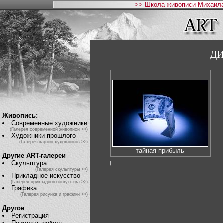
>> Школа живописи Михаила
Д
Живопись:
Современные художники
(Галерея современной живописи >>)
Художники прошлого
(Галерея картин художников >>)
тайная прибыль
Другие ART-галереи
Скульптура
(Галерея скульптуры >>)
Прикладное искусство
(Галерея прикладного искусства >>)
Графика
(Галерея рисунка и графики >>)
Другое
Регистрация
Прислать работу