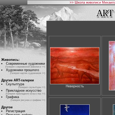
>> Школа живописи Михаила
Живопись:
Современные художники
(Галерея современной живописи >>)
Художники прошлого
(Галерея картин художников >>)
Другие ART-галереи
Скульптура
Неверность
(Галерея скульптуры >>)
Прикладное искусство
(Галерея прикладного искусства >>)
Графика
(Галерея рисунка и графики >>)
Другое
Регистрация
Прислать работу