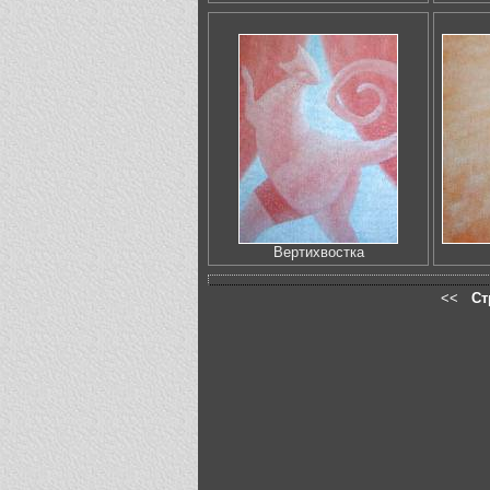
Вертихвостка
<<
Ст