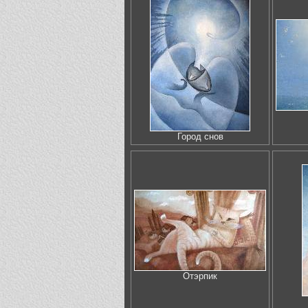
Город снов
Отэрпик