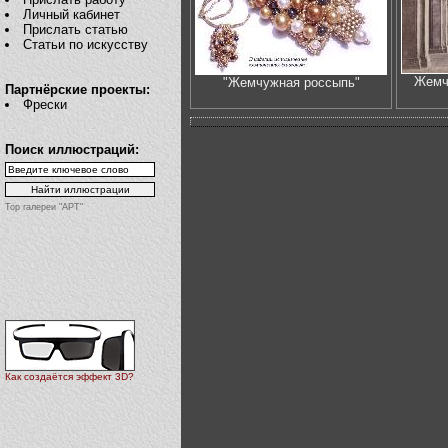
Личный кабинет
Прислать статью
Статьи по искусству
Жемч
"Жемчужная россыпь"
Партнёрские проекты:
Фрески
Поиск иллюстраций:
Top галереи "АРТ"
Как создаётся эффект 3D?