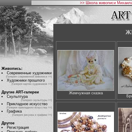
>> Школа живописи Михаила
Ж
Живопись:
Современные художники
(Галерея современной живописи >>)
Художники прошлого
(Галерея картин художников >>)
Другие ART-галереи
Жемчужная сказка
Бр
Скульптура
(Галерея скульптуры >>)
Прикладное искусство
(Галерея прикладного искусства >>)
Графика
(Галерея рисунка и графики >>)
Другое
Регистрация
Прислать работу