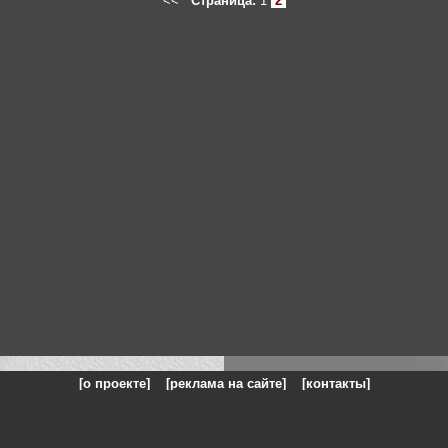
<<
Страница:
1
2
[о проекте]
[реклама на сайте]
[контакты]
: на сайте представлены галереи картин и фотографий художников и п
одели, реклама, панорамы, чёрно белое фото, море, фэнтази, натюрморт,