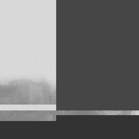
Искусство, живопись и фото
Жанры: Пейзаж, портрет, ню, природа, м