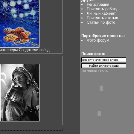
Регистрация
Прислать работу
Личный кабинет
Прислать статью
Статьи по фото
Партнёрские проекты:
Фото форум
инженеры.Создатели звёзд.
Поиск фото:
Top галереи "PHOTO"