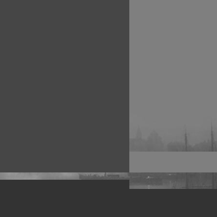
рофессиональных фотографов.
 макро, авто, гламур, фото свадеб и др.