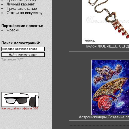
Личный кабинет
Прислать статью
Статьи по искусству
Партнёрские проекты:
Фрески
Поиск иллюстраций:
Кулон ЛЮБЯЩЕЕ СЕР
Top галереи "АРТ"
Как создаётся эффект 3D?
Астроинженеры,Создание п