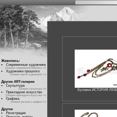
Живопись:
Современные художники
(Галерея современной живописи >>)
Художники прошлого
(Галерея картин художников >>)
Другие ART-галереи
Скульптура
(Галерея скульптуры >>)
Булавка ИСТОРИЯ ЛЮ
Прикладное искусство
(Галерея прикладного искусства >>)
Графика
(Галерея рисунка и графики >>)
Другое
Регистрация
Прислать работу