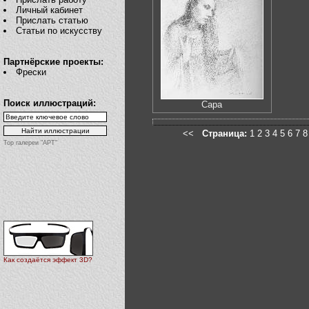
Личный кабинет
Прислать статью
Статьи по искусству
Партнёрские проекты:
Фрески
Поиск иллюстраций:
Сара
<<
Страница:
1
2
3
4
5
6
7
8
Top галереи "АРТ"
Как создаётся эффект 3D?