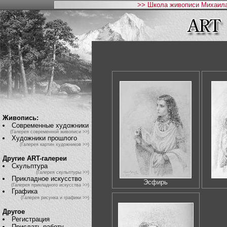
>> Школа живописи Михаила
Живопись:
Современные художники
(Галерея современной живописи >>)
Художники прошлого
(Галерея картин художников >>)
Другие ART-галереи
Скульптура
(Галерея скульптуры >>)
Прикладное искусство
Эсфирь
(Галерея прикладного искусства >>)
Графика
(Галерея рисунка и графики >>)
Другое
Регистрация
Прислать работу