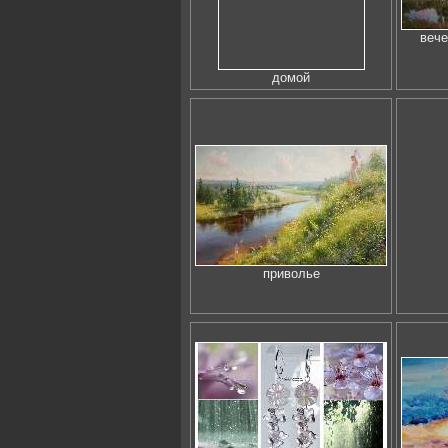
вече
домой
приволье