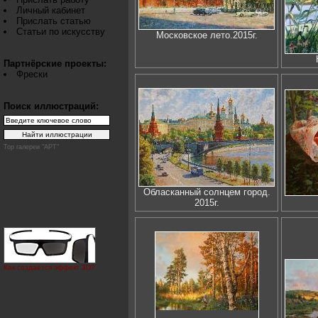
Личный кабинет
Прислать статью
Статьи по искусству
Московское лето.2015г.
Партнёрские проекты:
Фрески
Поиск иллюстраций:
Top галереи "АРТ"
Обласканный солнцем город.
2015г.
Как создаётся эффект 3D?