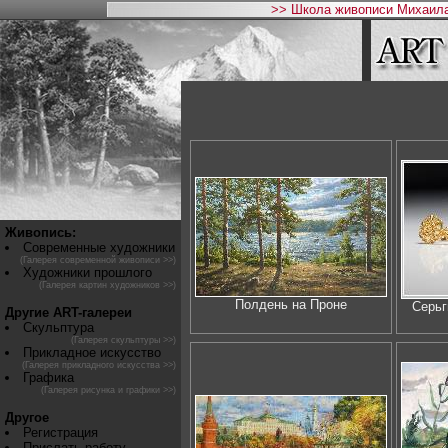
>> Школа живописи Михаила
Живопись:
Современные художники
(Галерея современной живописи >>)
Художники прошлого
(Галерея картин художников >>)
Полдень на Проне
Серь
Другие ART-галереи
Скульптура
(Галерея скульптуры >>)
Прикладное искусство
(Галерея прикладного искусства >>)
Графика
(Галерея рисунка и графики >>)
Другое
Регистрация
Прислать работу