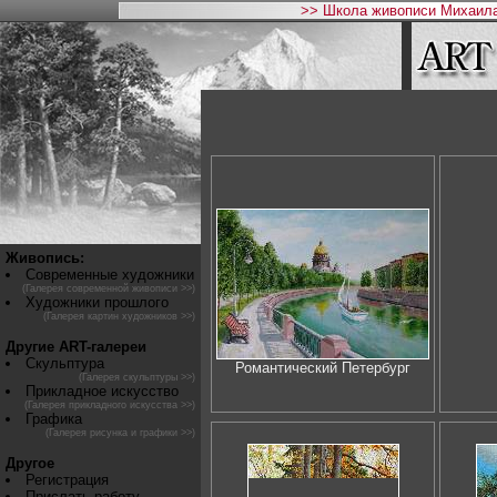
>> Школа живописи Михаила
Живопись:
Современные художники
(Галерея современной живописи >>)
Художники прошлого
(Галерея картин художников >>)
Другие ART-галереи
Скульптура
Романтический Петербург
(Галерея скульптуры >>)
Прикладное искусство
(Галерея прикладного искусства >>)
Графика
(Галерея рисунка и графики >>)
Другое
Регистрация
Прислать работу