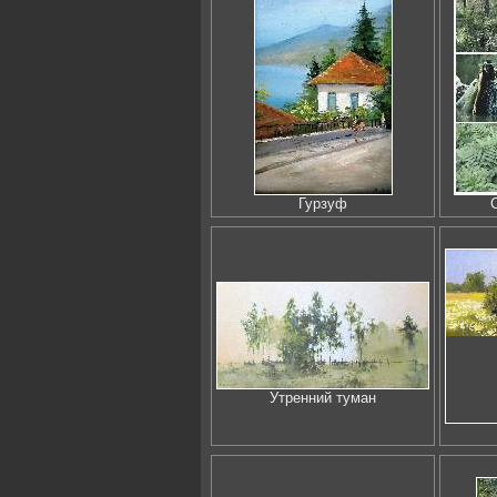
Гурзуф
Утренний туман