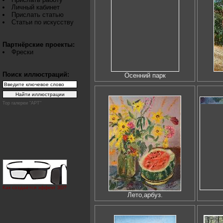
Личный кабинет
Прислать статью
Статьи по искусству
Партнёрские проекты:
Фрески
Поиск иллюстраций:
Осенний парк
Top галереи "АРТ"
Как создаётся эффект 3D?
Лето,арбуз.