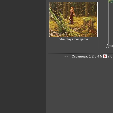
She plays her game
Дач
<<
Страница:
1
2
3
4
5
6
7
8