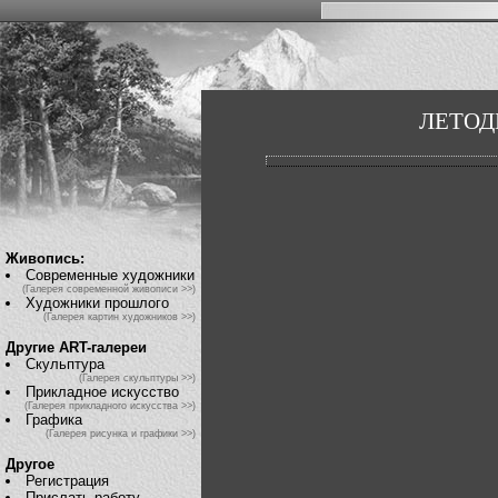
ЛЕТОД
Живопись:
Современные художники
(Галерея современной живописи >>)
Художники прошлого
(Галерея картин художников >>)
Другие ART-галереи
Скульптура
(Галерея скульптуры >>)
Прикладное искусство
(Галерея прикладного искусства >>)
Графика
(Галерея рисунка и графики >>)
Другое
Регистрация
Прислать работу