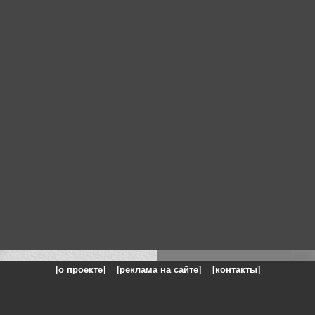
[о проекте]
[реклама на сайте]
[контакты]
: на сайте представлены галереи картин и фотографий художников и п
одели, реклама, панорамы, чёрно белое фото, море, фэнтази, натюрморт,