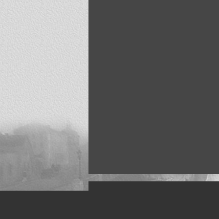
Искусство, живопись и фото
Жанры: Пейзаж, портрет, ню, природа, м