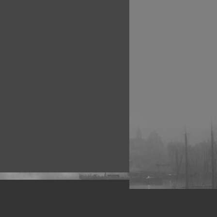
рофессиональных фотографов.
 макро, авто, гламур, фото свадеб и др.