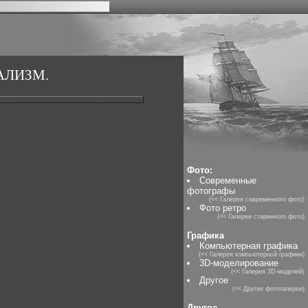
АЛИЗМ.
Фото:
Современные
фотографы
(<< Галерея современного фото)
Фото ретро
(<< Галереи старинного фото)
Графика
Компьютерная графика
(<< Галерея компьютерной графики)
3D-моделирование
(<< Галерея 3D-моделей)
Другое
(<< Другие фотогалереи)
Другое