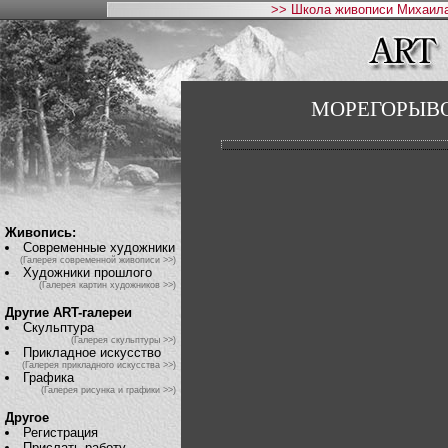
>> Школа живописи Михаила
МОРЕГОРЫВ
Живопись:
Современные художники
(Галерея современной живописи >>)
Художники прошлого
(Галерея картин художников >>)
Другие ART-галереи
Скульптура
(Галерея скульптуры >>)
Прикладное искусство
(Галерея прикладного искусства >>)
Графика
(Галерея рисунка и графики >>)
Другое
Регистрация
Прислать работу