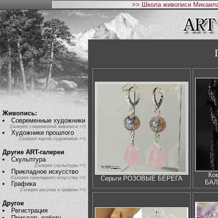
>> Школа живописи Михаила
Живопись:
Современные художники
(Галерея современной живописи >>)
Художники прошлого
(Галерея картин художников >>)
Другие ART-галереи
Скульптура
(Галерея скульптуры >>)
Прикладное искусство
Ко
Серьги РОЗОВЫЕ БЕРЕГА
(Галерея прикладного искусства >>)
БАЛ
Графика
(Галерея рисунка и графики >>)
Другое
Регистрация
Прислать работу