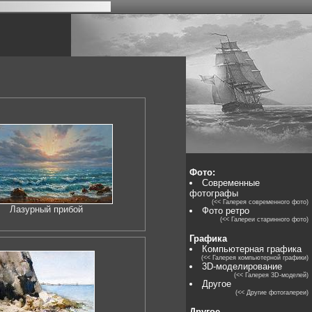
Фото:
Современные
фотографы
(<< Галерея современного фото)
Лазурный прибой
Фото ретро
(<< Галереи старинного фото)
Графика
Компьютерная графика
(<< Галерея компьютерной графики)
3D-моделирование
(<< Галерея 3D-моделей)
Другое
(<< Другие фотогалереи)
Другое