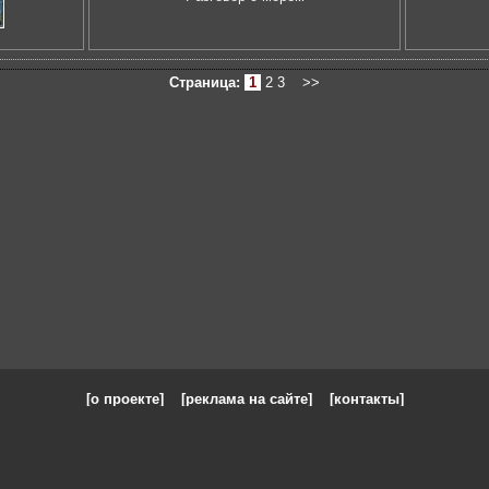
Страница:
1
2
3
>>
[о проекте]
[реклама на сайте]
[контакты]
: на сайте представлены галереи картин и фотографий художников и п
одели, реклама, панорамы, чёрно белое фото, море, фэнтази, натюрморт,