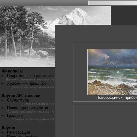
Живопись:
Современные художники
(Галерея современной живописи >>)
Художники прошлого
(Галерея картин художников >>)
Другие ART-галереи
Новороссийск, прибо
Скульптура
(Галерея скульптуры >>)
Прикладное искусство
(Галерея прикладного искусства >>)
Графика
(Галерея рисунка и графики >>)
Другое
Регистрация
Прислать работу