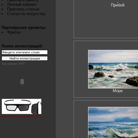
Личный кабинет
Прибой
Прислать статью
Статьи по искусству
Партнёрские проекты:
Фрески
Поиск иллюстраций:
Top галереи "АРТ"
Море
Как создаётся эффект 3D?