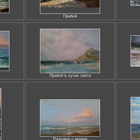
Прибой
Прибой в лучах света
Разговор с морем