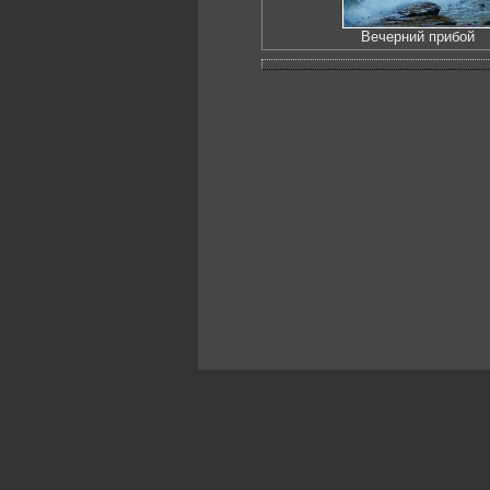
Вечерний прибой
Искусство, живопись и фото
Жанры: Пейзаж, портрет, ню, природа, м