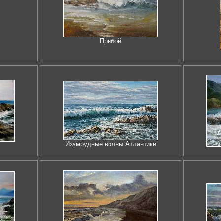
Прибой
Изумрудные волны Атлантики