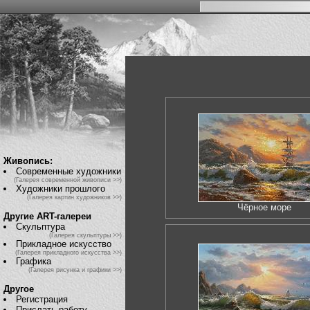
Живопись:
Современные художники
(Галерея современной живописи >>)
Художники прошлого
(Галерея картин художников >>)
Чёрное море
Другие ART-галереи
Скульптура
(Галерея скульптуры >>)
Прикладное искусство
(Галерея прикладного искусства >>)
Графика
(Галерея рисунка и графики >>)
Другое
Регистрация
Прислать работу