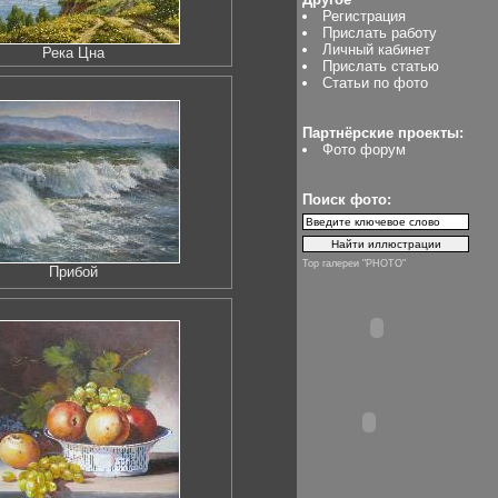
Регистрация
Прислать работу
Личный кабинет
Река Цна
Прислать статью
Статьи по фото
Партнёрские проекты:
Фото форум
Поиск фото:
Top галереи "PHOTO"
Прибой