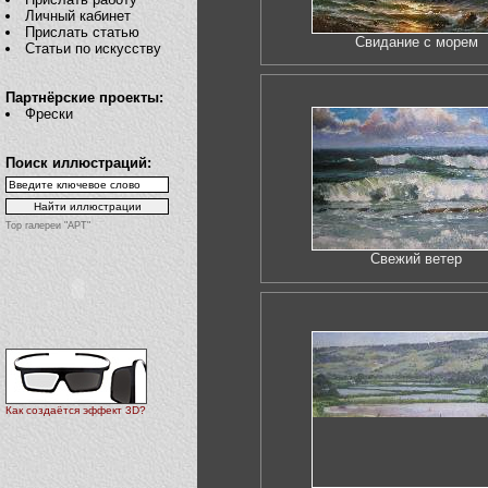
Личный кабинет
Прислать статью
Свидание с морем
Статьи по искусству
Партнёрские проекты:
Фрески
Поиск иллюстраций:
Top галереи "АРТ"
Свежий ветер
Как создаётся эффект 3D?