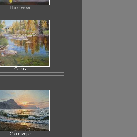
Натюрморт
Осень
Сон о море