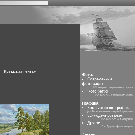
Крымский пейзаж
Фото:
Современные
фотографы
(<< Галерея современного фото)
Фото ретро
(<< Галереи старинного фото)
Графика
Компьютерная графика
(<< Галерея компьютерной графики)
3D-моделирование
(<< Галерея 3D-моделей)
Другое
(<< Другие фотогалереи)
Другое