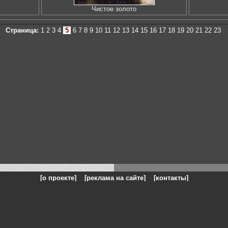
Чистое золото
Страница:
1
2
3
4
5
6
7
8
9
10
11
12
13
14
15
16
17
18
19
20
21
22
23
[о проекте]
[реклама на сайте]
[контакты]
: на сайте представлены галереи картин и фотографий художников и п
одели, реклама, панорамы, чёрно белое фото, море, фэнтази, натюрморт,