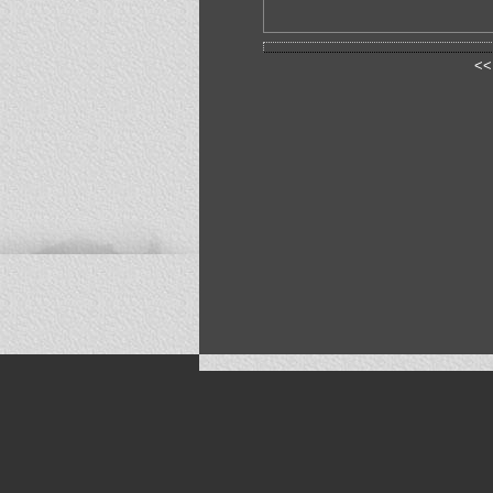
<<
Искусство, живопись и фото
Жанры: Пейзаж, портрет, ню, природа, м