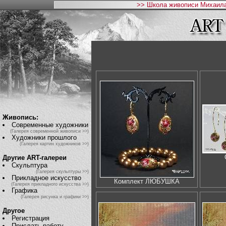
>> Школа живописи Михаила
Живопись:
Современные художники
(Галерея современной живописи >>)
Художники прошлого
(Галерея картин художников >>)
Другие ART-галереи
Скульптура
(Галерея скульптуры >>)
Прикладное искусство
Комплект ЛЮБУШКА
(Галерея прикладного искусства >>)
Графика
(Галерея рисунка и графики >>)
Другое
Регистрация
Прислать работу