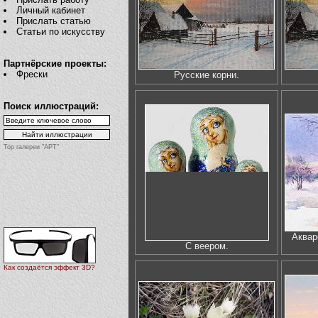
Личный кабинет
Прислать статью
Статьи по искусству
Партнёрские проекты:
Фрески
Русские корни.
Поиск иллюстраций:
Top галереи "АРТ"
Аквар
С веером.
Как создаётся эффект 3D?