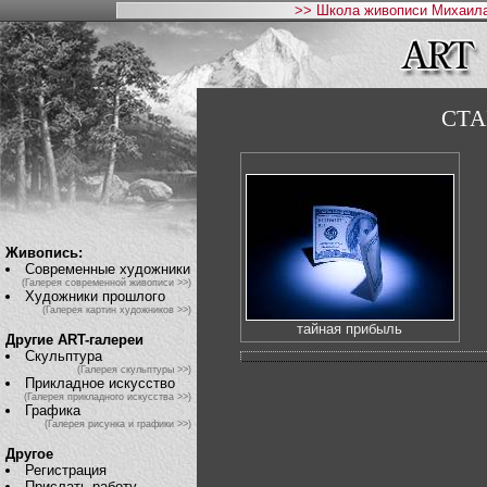
>> Школа живописи Михаила
СТА
Живопись:
Современные художники
(Галерея современной живописи >>)
Художники прошлого
(Галерея картин художников >>)
тайная прибыль
Другие ART-галереи
Скульптура
(Галерея скульптуры >>)
Прикладное искусство
(Галерея прикладного искусства >>)
Графика
(Галерея рисунка и графики >>)
Другое
Регистрация
Прислать работу