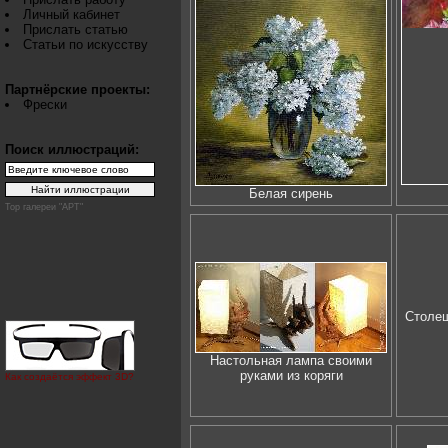
Личный кабинет
Прислать статью
Статьи по искусству
Партнёрские проекты:
Фрески
Поиск иллюстраций:
Белая сирень
Top галереи "АРТ"
Столеш
Настольная лампа своими
руками из коряги
Как создаётся эффект 3D?