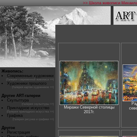
>> Школа живописи Михаила
Живопись:
Современные художники
(Галерея современной живописи >>)
Художники прошлого
(Галерея картин художников >>)
Другие ART-галереи
Скульптура
Ра
(Галерея скульптуры >>)
Миражи Северной столицы
Прикладное искусство
сев
2017г.
(Галерея прикладного искусства >>)
Графика
(Галерея рисунка и графики >>)
Другое
Регистрация
Прислать работу