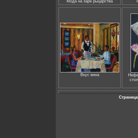
Мода на заре рыцарства
Вкус вина
Нефе
стол
Страница