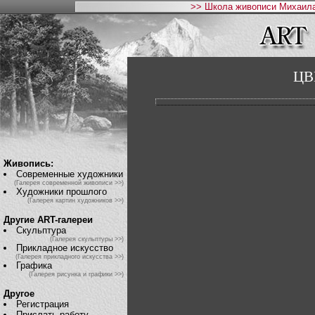
>> Школа живописи Михаила
ЦВ
Живопись:
Современные художники
(Галерея современной живописи >>)
Художники прошлого
(Галерея картин художников >>)
Другие ART-галереи
Скульптура
(Галерея скульптуры >>)
Прикладное искусство
(Галерея прикладного искусства >>)
Графика
(Галерея рисунка и графики >>)
Другое
Регистрация
Прислать работу